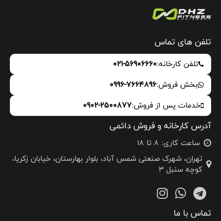
تلفن های تماس
تلفن کارخانه:
021-56906660
بخش فروش:
0996-7664896
خدمات پس از فروش:
0902-2500877
آدرس کارخانه و فروش دائمی
ساعت کاری: 8 تا 18
تهران، شهرک صنعتی شمس آباد، بلوار بهارستان، خیابان زکریا،
کوچه سنبل 3
تماس با ما