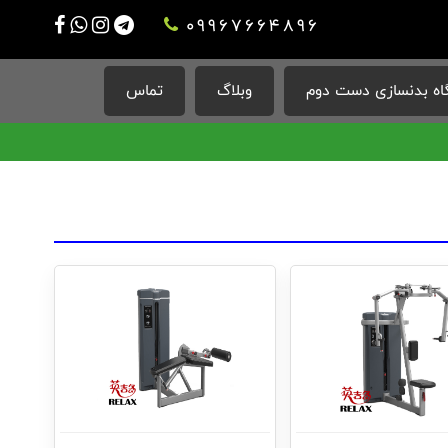
09967664896
ه بدنسازی دست دوم
وبلاگ
تماس