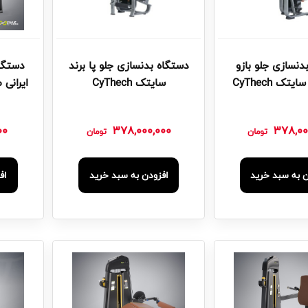
دنسازی جلو بازو
دستگاه بدنسازی جلو پا برند
دستگاه
تک CyThech
سایتک CyThech
00
378,000,000
378,00
تومان
تومان
ن به سبد خرید
افزودن به سبد خرید
اف