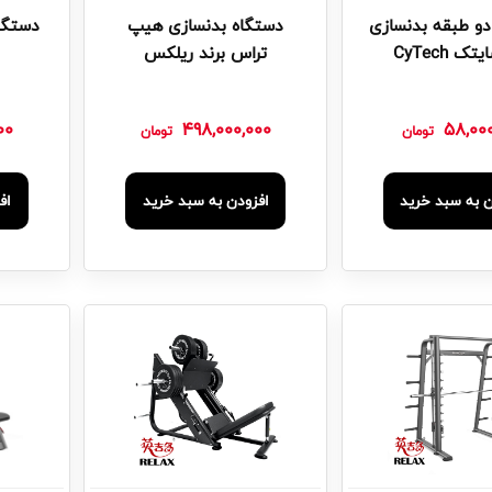
دو طبقه بدنسازی
دستگاه بدنسازی هیپ
دستگاه
ک CyTech
تراس برند ریلکس
00
498,000,000
58,00
تومان
تومان
ن به سبد خرید
افزودن به سبد خرید
اف