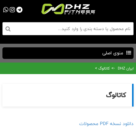
منوی اصلی
>
->
ایران DHZ
کاتالوگ
کاتالوگ
دانلود نسخه PDF محصولات