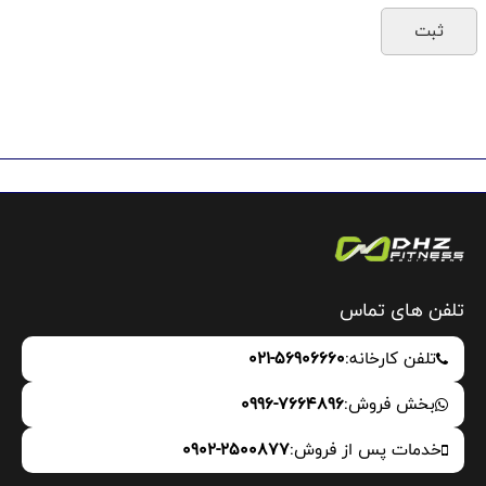
تلفن های تماس
تلفن کارخانه:
021-56906660
بخش فروش:
0996-7664896
خدمات پس از فروش:
0902-2500877