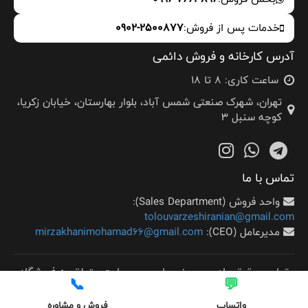
خدمات پس از فروش:
0902-2500877
آدرس کارخانه و فروش دائمی
ساعت کاری: 8 تا 18
تهران، شهرک صنعتی شمس آباد، بلوار بهارستان، خیابان زکریا،
کوچه سنبل 3
تماس با ما
واحد فروش (Sales Department):
tolouvarzeshiranian@gmail.com
مدیرعامل (CEO):
mirzakhanimohamad66@gmail.com
تمامی حقوق مادی و معنوی این وب سایت متعلق به فروشگاه
📞
💬
DHZ ، طلوع ورزش ایرانیان می باشد .
واتساپ
فروش و مشاوره