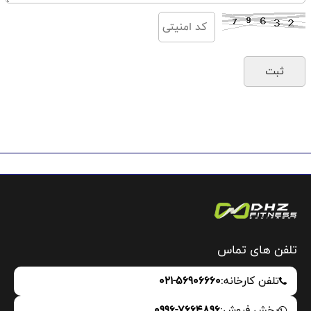
تلفن های تماس
تلفن کارخانه:
021-56906660
بخش فروش:
0996-7664896