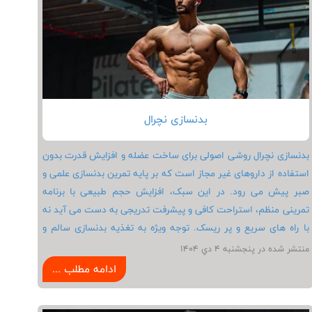
بانوان می توانند بهترین نتیجه را از برنامه بدنسازی خود بگیرند.
بدنسازی نچرال
بدنسازی نچرال روشی اصولی برای ساخت عضله و افزایش قدرت بدون
استفاده از داروهای غیر مجاز است که بر پایه تمرین بدنسازی علمی و
صبر پیش می رود. در این سبک، افزایش حجم طبیعی با برنامه
تمرینی منظم، استراحت کافی و پیشرفت تدریجی به دست می آید نه
با راه های سریع و پر ریسک. توجه ویژه به تغذیه بدنسازی سالم و
متعادل باعث می شود بدن بهترین پاسخ را به تمرین ها بدهد و
منتشر شده در پنجشنبه 4 دي 1404
ریکاوری عضلانی به شکل طبیعی انجام شود. استفاده هوشمندانه از
ادامه مطلب ...
مکمل های مجاز بدنسازی در کنار خواب کافی می تواند روند عضله
سازی نچرال را بهینه و پایدار کند. بدنسازی نچرال انتخاب افرادی است