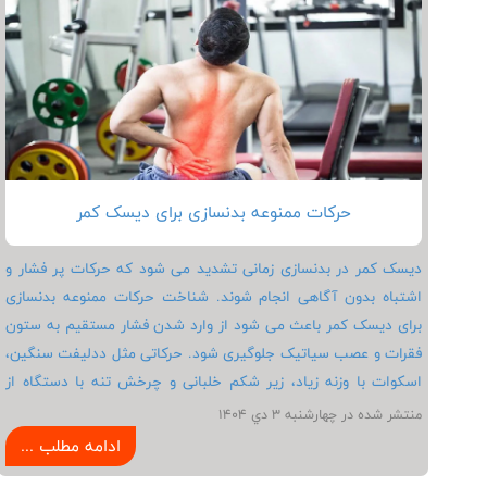
ایده ال را کوتاه تر می کند. اگر هدف شما افزایش عضله بدون چربی و
بهبود عملکرد ورزشی است، شناخت و مصرف هوشمندانه مواد غذایی
پروتئین دار یک ضرورت غیر قابل چشم پوشی است.
حرکات ممنوعه بدنسازی برای دیسک کمر
دیسک کمر در بدنسازی زمانی تشدید می شود که حرکات پر فشار و
اشتباه بدون آگاهی انجام شوند. شناخت حرکات ممنوعه بدنسازی
برای دیسک کمر باعث می شود از وارد شدن فشار مستقیم به ستون
فقرات و عصب سیاتیک جلوگیری شود. حرکاتی مثل ددلیفت سنگین،
اسکوات با وزنه زیاد، زیر شکم خلبانی و چرخش تنه با دستگاه از
جمله تمریناتی هستند که فشار بر دیسک را چند برابر می کنند. انجام
منتشر شده در چهارشنبه 3 دي 1404
این حرکات می تواند باعث افزایش درد، بی حسی پا و تشدید بیرون
ادامه مطلب ...
زدگی دیسک شود. برخی از حرکات بدنسازی با سیم‌ کش گزینه‌ ای