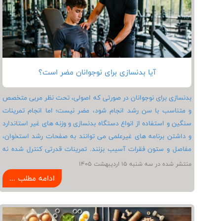
آیا بدنسازی برای نوجوانان مضر است؟
بدنسازی برای نوجوانان در صورتی که اصولی، تحت نظر مربی متخصص
و متناسب با سن رشد انجام شود، مضر نیست؛ اما انجام تمرینات
سنگین و استفاده از انواع دستگاه بدنسازی و وزنه های غیر استاندارد
و داشتن برنامه های غیرعلمی می توانند به صفحات رشد استخوان،
مفاصل و ستون فقرات آسیب بزنند. تمرینات قدرتی کنترل شده نه
تنها خطری ایجاد نمی کنند، بلکه باعث افزایش تراکم استخوان، بهبود
منتشر شده در سه شنبه 15 ارديبهشت 1405
قدرت عضلانی و پیشگیری از آسیب های ورزشی می شوند. بنابراین
ادامه مطلب ...
عامل تعیین کننده شدت تمرین، تکنیک صحیح و نظارت تخصصی
است، نه اصل بدنسازی.