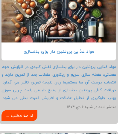
مواد غذایی پروتئین دار برای بدنسازی
مواد غذایی پروتئین دار برای بدنسازی نقش کلیدی در افزایش حجم
عضلانی، عضله سازی سریع و ریکاوری عضلات بعد از تمرین دارند و
انتخاب درست آن ها مستقیما روی نتیجه تمرین تاثیر می گذارد.
دریافت کافی پروتئین بدنسازی از منابع طبیعی باعث چربی سوزی
بهتر، جلوگیری از تحلیل عضلات و افزایش قدرت بدنی می شود.
شناخت بهترین منابع پروتئین طبیعی مانند سینه مرغ، تخم مرغ،
منتشر شده در شنبه 6 دي 1404
ماهی و گوشت قرمز کم چرب به بدنسازان کمک می کند برنامه غذایی
ادامه مطلب ...
اصولی تری داشته باشند. استفاده منظم از غذاهای پروتئینی برای
بدنسازی در کنار تمرین استاندارد، مسیر رسیدن به بدن عضلانی و فرم