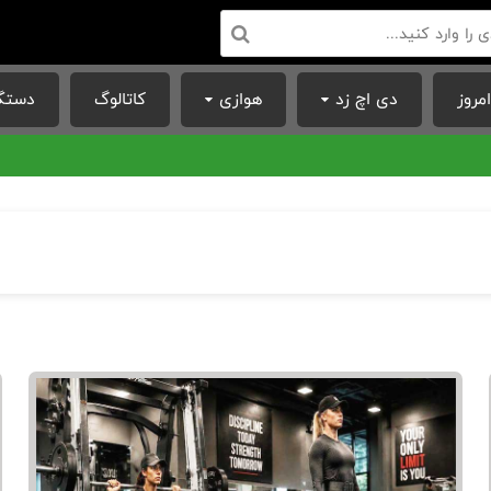
مروز
دی اچ زد
هوازی
کاتالوگ
دستگا