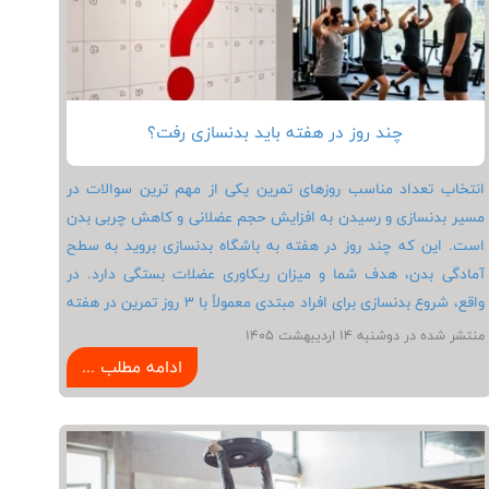
نقش مهمی در پیشگیری از آسیب در بدنسازی و حفظ سلامت
عضلات و مفاصل دارد.
چند روز در هفته باید بدنسازی رفت؟
انتخاب تعداد مناسب روزهای تمرین یکی از مهم ترین سوالات در
مسیر بدنسازی و رسیدن به افزایش حجم عضلانی و کاهش چربی بدن
است. این که چند روز در هفته به باشگاه بدنسازی بروید به سطح
آمادگی بدن، هدف شما و میزان ریکاوری عضلات بستگی دارد. در
واقع، شروع بدنسازی برای افراد مبتدی معمولاً با ۳ روز تمرین در هفته
بهترین خروجی را دارد، در حالی که ورزشکاران حرفه‌ ای می‌ توانند ۴ تا
منتشر شده در دوشنبه 14 ارديبهشت 1405
۶ روز را به انجام تمرینات بدنسازی اختصاص دهند. توجه به استراحت
ادامه مطلب ...
کافی در کنار برنامه تمرینی بدنسازی اصولی و استفاده درست از
تجهیزات باشگاهی بدنسازی باعث رشد بهتر عضلات و جلوگیری از
آسیب می شود. اگر هدف شما چربی سوزی یا عضله سازی سریع
است، تنظیم تعداد جلسات تمرین باید با توجه به شرایط بدن و سبک