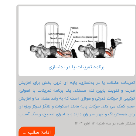
می کند. اجتناب از اشتباه های رایج برنامه سینه مانند افزایش وزن
بیش از توان و کوتاه کردن دامنه حرکتی باعث می شود نتایج
تمرینات سریع تر و ایمن تر حاصل شود.
برنامه تمرینات پا در بدنسازی
تمرینات عضلات پا در بدنسازی، پایه ای ترین بخش برای افزایش
قدرت و تقویت پایین تنه هستند. یک برنامه تمرینات پا اصولی،
ترکیبی از حرکات قدرتی و هوازی است که به رشد عضله ها و افزایش
حجم کمک می کند. حرکات پایه مانند اسکوات و لانگز تمرکز ویژه ای
روی همسترینگ و چهار سر ران دارند و با اجرای صحیح، ریسک آسیب
دیدگی را کاهش می دهند. رعایت تکنیک مناسب و تعداد ست ها و
منتشر شده در سه شنبه 13 آبان 1404
تکرارها باعث تاثیرگذاری بهتر تمرینات می شود. استفاده از وزنه ها و
ادامه مطلب ...