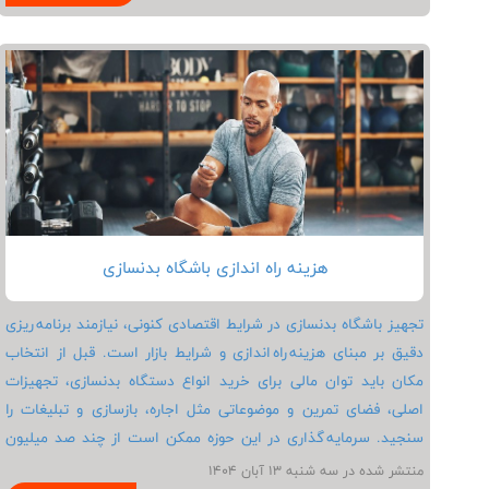
جلوی توقف پیشرفت را می گیرد. رعایت فرم درست و افزایش تدریجی
وزنه باعث می شود هم قدرت و هم حجم عضلات افزایش یابد. تغذیه
مناسب، مصرف پروتئین کافی (استفاده از چند تخم مرغ در روز برای
بدنسازی) و مکمل‌ های کاربردی می‌ تواند به افزایش دریافت پروتئین
و بهبود روند ریکاوری کمک کند. با یک برنامه منظم و اصولی می‌
توانید تغییر ملموس را در قدرت، فرم و استقامت بالا تنه خود
احساس کنید و از تمرین لذت ببرید.
هزینه راه اندازی باشگاه بدنسازی
تجهیز باشگاه بدنسازی در شرایط اقتصادی کنونی، نیازمند برنامه ریزی
دقیق بر مبنای هزینه راه اندازی و شرایط بازار است. قبل از انتخاب
مکان باید توان مالی برای خرید انواع دستگاه بدنسازی، تجهیزات
اصلی، فضای تمرین و موضوعاتی مثل اجاره، بازسازی و تبلیغات را
سنجید. سرمایه گذاری در این حوزه ممکن است از چند صد میلیون
تومان تا میلیاردها متفاوت باشد که عامل موقعیت جغرافیایی، وسعت
منتشر شده در سه شنبه 13 آبان 1404