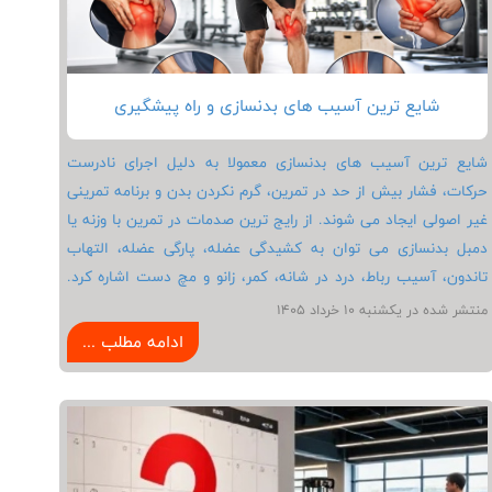
شایع ترین آسیب های بدنسازی و راه پیشگیری
شایع ترین آسیب های بدنسازی معمولا به دلیل اجرای نادرست
حرکات، فشار بیش از حد در تمرین، گرم نکردن بدن و برنامه تمرینی
غیر اصولی ایجاد می شوند. از رایج ترین صدمات در تمرین با وزنه یا
دمبل بدنسازی می توان به کشیدگی عضله، پارگی عضله، التهاب
تاندون، آسیب رباط، درد در شانه، کمر، زانو و مچ دست اشاره کرد.
رعایت تکنیک صحیح تمرین، انجام گرم کردن قبل از تمرین، افزایش
منتشر شده در يكشنبه 10 خرداد 1405
تدریجی وزنه، استفاده از برنامه تمرینی اصولی و توجه به ریکاوری
ادامه مطلب ...
عضلات می تواند خطر بروز این صدمات را تا حد زیادی کاهش دهد و
به انجام تمرین ایمن در باشگاه کمک کند. بسیاری از افراد بدون
آگاهی کافی وارد تمرینات سنگین می شوند و همین موضوع احتمال
بروز آسیب های بدنسازی را افزایش می دهد. رعایت تمرین اصولی
بدنسازی و توجه به نکات مهم در اجرای حرکات با تجهیزات بدنسازی،