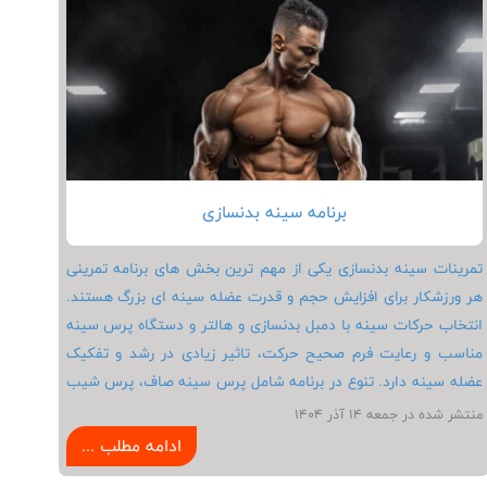
که به سلامت بلند مدت، فرم بدنی ماندگار و پیشرفت واقعی در
ورزش بدنسازی اهمیت می دهند.
برنامه سینه بدنسازی
تمرینات سینه بدنسازی یکی از مهم ترین بخش های برنامه تمرینی
هر ورزشکار برای افزایش حجم و قدرت عضله سینه ای بزرگ هستند.
انتخاب حرکات سینه با دمبل بدنسازی و هالتر و دستگاه پرس سینه
مناسب و رعایت فرم صحیح حرکت، تاثیر زیادی در رشد و تفکیک
عضله سینه دارد. تنوع در برنامه شامل پرس سینه صاف، پرس شیب
مثبت و فلای دمبل و هالتر باعث فعال شدن تمام بخش های عضله
منتشر شده در جمعه 14 آذر 1404
سینه می شود. استراحت کافی بین ست ها و تغذیه مناسب با
ادامه مطلب ...
پروتئین و کربوهیدرات به ریکاوری و رشد عضله سینه ای بزرگ کمک