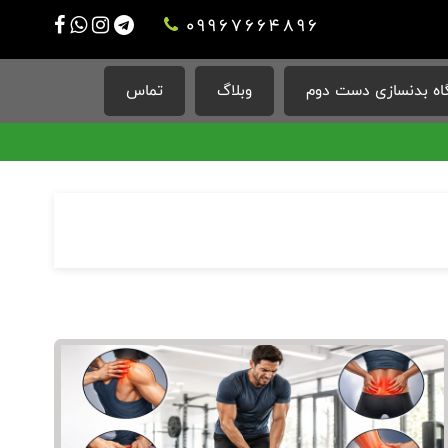
09967664896
ه بدنسازی دست دوم
وبلاگ
تماس