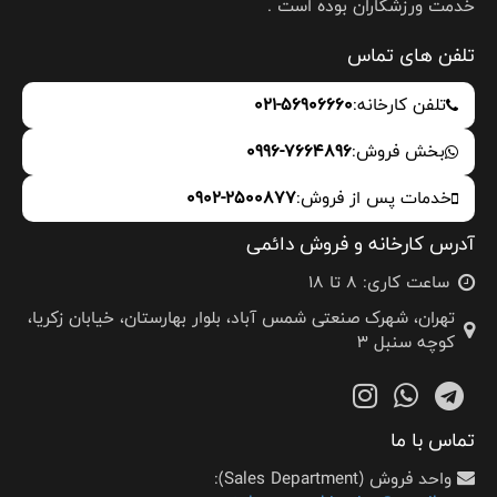
خدمت ورزشکاران بوده است .
تلفن های تماس
تلفن کارخانه:
021-56906660
بخش فروش:
0996-7664896
خدمات پس از فروش:
0902-2500877
آدرس کارخانه و فروش دائمی
ساعت کاری: 8 تا 18
تهران، شهرک صنعتی شمس آباد، بلوار بهارستان، خیابان زکریا،
کوچه سنبل 3
تماس با ما
واحد فروش (Sales Department):