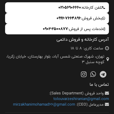
تلفن کارخانه:
021-56906660
بخش فروش:
0996-7664896
خدمات پس از فروش:
0902-2500877
آدرس کارخانه و فروش دائمی
ساعت کاری: 8 تا 18
تهران، شهرک صنعتی شمس آباد، بلوار بهارستان، خیابان زکریا،
کوچه سنبل 3
تماس با ما
واحد فروش (Sales Department):
tolouvarzeshiranian@gmail.com
مدیرعامل (CEO):
mirzakhanimohamad66@gmail.com