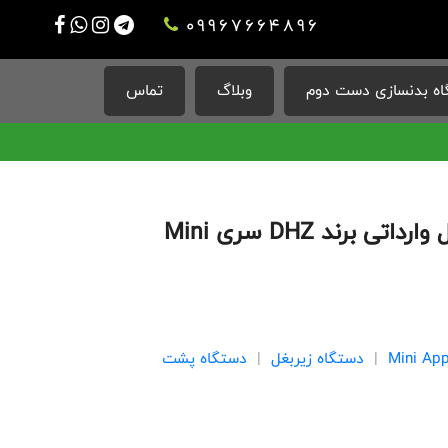
09967664896
ه بدنسازی دست دوم
وبلاگ
تماس
دستگاه بدنسازی اچ زیر بغل وارداتی برند DHZ سری Mini
|
دستگاه زیربغل
|
دستگاه پشت