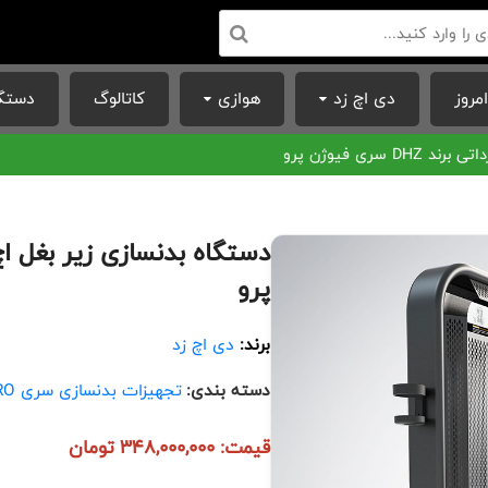
مروز
دی اچ زد
هوازی
کاتالوگ
دستگا
ری فیوژن پرو
پرو
برند:
دی اچ زد
دسته بندی:
تجهیزات بدنسازی سری FUSION PRO
قیمت: 348,000,000 تومان