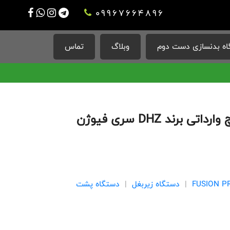
09967664896
ه بدنسازی دست دوم
وبلاگ
تماس
دستگاه بدنسازی زیر بغل اچ وارداتی برند DHZ سری فیوژن
|
دستگاه زیربغل
|
دستگاه پشت