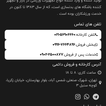
تولید کننده و وارد کننده انواع تجهیزات ورزشی در بازار و تجهیز
کننده باشگاه های بدنسازی است، که از سال 1383 تا کنون در
خدمت ورزشکاران بوده است .
تلفن های تماس
تلفن کارخانه:
021-56906660
بخش فروش:
0996-7664896
خدمات پس از فروش:
0902-2500877
آدرس کارخانه و فروش دائمی
ساعت کاری: 8 تا 18
تهران، شهرک صنعتی شمس آباد، بلوار بهارستان، خیابان زکریا،
کوچه سنبل 3