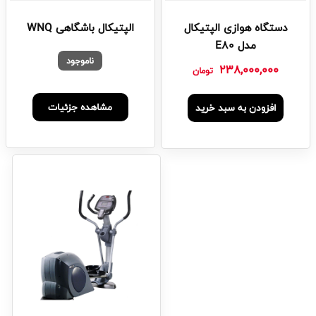
دستگاه هوازی الپتیکال
الپتیکال باشگاهی WNQ
مدل E80
ناموجود
238,000,000
تومان
مشاهده جزئیات
افزودن به سبد خرید