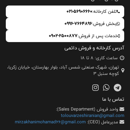
تلفن کارخانه:
021-56906660
بخش فروش:
0996-7664896
خدمات پس از فروش:
0902-2500877
آدرس کارخانه و فروش دائمی
ساعت کاری: 8 تا 18
تهران، شهرک صنعتی شمس آباد، بلوار بهارستان، خیابان زکریا،
کوچه سنبل 3
تماس با ما
واحد فروش (Sales Department):
tolouvarzeshiranian@gmail.com
مدیرعامل (CEO):
mirzakhanimohamad66@gmail.com