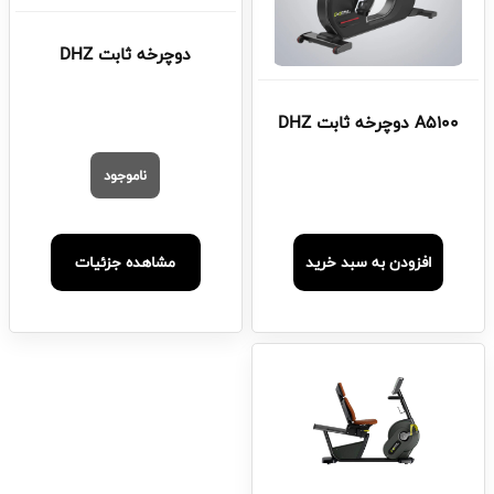
دوچرخه ثابت DHZ
A5100 دوچرخه ثابت DHZ
ناموجود
افزودن به سبد خرید
مشاهده جزئیات